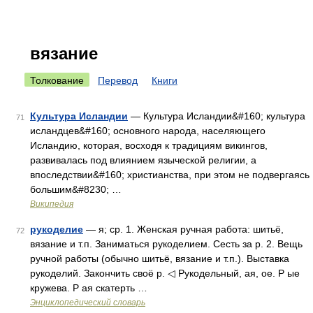
вязание
Толкование
Перевод
Книги
Культура Исландии
— Культура Исландии&#160; культура
71
исландцев&#160; основного народа, населяющего
Исландию, которая, восходя к традициям викингов,
развивалась под влиянием языческой религии, а
впоследствии&#160; христианства, при этом не подвергаясь
большим&#8230; …
Википедия
рукоделие
— я; ср. 1. Женская ручная работа: шитьё,
72
вязание и т.п. Заниматься рукоделием. Сесть за р. 2. Вещь
ручной работы (обычно шитьё, вязание и т.п.). Выставка
рукоделий. Закончить своё р. ◁ Рукодельный, ая, ое. Р ые
кружева. Р ая скатерть …
Энциклопедический словарь