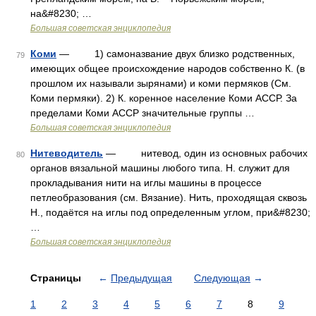
на&#8230; …
Большая советская энциклопедия
Коми
— 1) самоназвание двух близко родственных,
79
имеющих общее происхождение народов собственно К. (в
прошлом их называли зырянами) и коми пермяков (См.
Коми пермяки). 2) К. коренное население Коми АССР. За
пределами Коми АССР значительные группы …
Большая советская энциклопедия
Нитеводитель
— нитевод, один из основных рабочих
80
органов вязальной машины любого типа. Н. служит для
прокладывания нити на иглы машины в процессе
петлеобразования (см. Вязание). Нить, проходящая сквозь
Н., подаётся на иглы под определенным углом, при&#8230;
…
Большая советская энциклопедия
Страницы
←
Предыдущая
Следующая
→
1
2
3
4
5
6
7
8
9