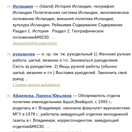
Исландия
— (Island) История Исландии, география
73
Исландии Политическая система Исландии, экономическое
положение Исландии, внешняя политика Исландии,
культура Исландии, Рейкьявик Содержание Содержание
Раздел 1. История . Раздел 2. Географическое
положение&#8230; …
Энциклопедия инвестора
рукоделие
— я; ср. см. тж. рукодельный 1) Женская ручная
74
работа: шитьё, вязание и т.п. Заниматься рукоделием.
Сесть за рукоде/лие. 2) Вещь ручной работы (обычно
шитьё, вязание и т.п.) Выставка рукоделий. Закончить своё
рукод …
Словарь многих выражений
Айдинова, Лариса Юрьевна
— Обозреватель отдела
75
политики еженедельника &quot;Век&quot; с 1993 г.;
родилась в г. Владимире; окончила факультет журналистики
МГУ в 1978 г.; работала заведующей отделом молодежной
газеты в г. Владимире, корреспондентом, заведующей
отделом&#8230; …