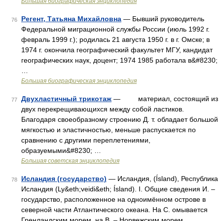
Большая биографическая энциклопедия
Регент, Татьяна Михайловна
— Бывший руководитель
76
Федеральной миграционной службы России (июль 1992 г.
февраль 1999 г.); родилась 21 августа 1950 г. в г. Омске; в
1974 г. окончила географический факультет МГУ, кандидат
географических наук, доцент; 1974 1985 работала в&#8230;
…
Большая биографическая энциклопедия
Двухластичный трикотаж
— материал, состоящий из
77
двух перекрещивающихся между собой ластиков.
Благодаря своеобразному строению Д. т. обладает большой
мягкостью и эластичностью, меньше распускается по
сравнению с другими переплетениями,
образуемыми&#8230; …
Большая советская энциклопедия
Исландия (государство)
— Исландия, (Ísland), Республика
78
Исландия (Ly&eth;veidi&eth; Ísland). I. Общие сведения И. ‒
государство, расположенное на одноимённом острове в
северной части Атлантического океана. На С. омывается
Гренландским морем, на В. ‒ Норвежским морем,